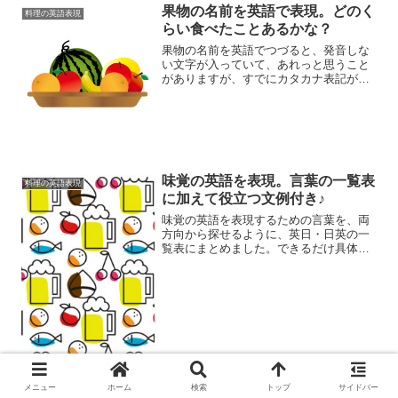
果物の名前を英語で表現。どのく
料理の英語表現
らい食べたことあるかな？
果物の名前を英語でつづると、発音しな
い文字が入っていて、あれっと思うこと
がありますが、すでにカタカナ表記が定
着しているものはわかりやすいですね。
アメリカに来て初めて知った新種の果物
の名前も、英語と日本語で表にまとめて
いるのでご覧ください。
味覚の英語を表現。言葉の一覧表
料理の英語表現
に加えて役立つ文例付き♪
味覚の英語を表現するための言葉を、両
方向から探せるように、英日・日英の一
覧表にまとめました。できるだけ具体的
にその食べ物や料理の雰囲気が伝わるよ
うな味覚英語の表現を選んで、整理して
います。またよい感想もいい表せる文例
も最後に付けました。
メニュー
ホーム
検索
トップ
サイドバー