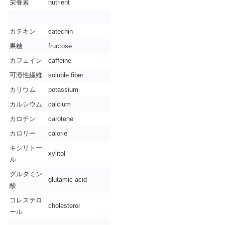
栄養素
nutrient
カテキン
catechin
果糖
fructose
カフェイン
caffeine
可溶性繊維
soluble fiber
カリウム
potassium
カルシウム
calcium
カロチン
carotene
カロリー
calorie
キシリトー
xylitol
ル
グルタミン
glutamic acid
酸
コレステロ
cholesterol
ール