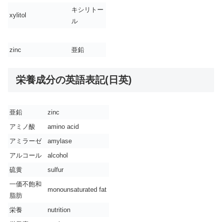
キシリトー
xylitol
ル
zinc
亜鉛
栄養成分の英語表記(日英)
亜鉛
zinc
アミノ酸
amino acid
アミラーゼ
amylase
アルコール
alcohol
硫黄
sulfur
一価不飽和
monounsaturated fat
脂肪
栄養
nutrition