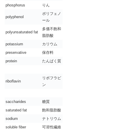
phosphorus
りん
ポリフェノ
polyphenol
ール
多価不飽和
polyunsaturated fat
脂肪酸
potassium
カリウム
preservative
保存料
protein
たんぱく質
リボフラビ
riboflavin
ン
saccharides
糖質
saturated fat
飽和脂肪酸
sodium
ナトリウム
soluble fiber
可溶性繊維