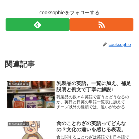
cooksophieをフォローする
cooksophie
関連記事
乳製品の英語。一覧に加え、補足
料理の英語表現
説明と例文で丁寧に解説♪
乳製品の数々を英語で言うとどうなるの
か。英日と日英の単語一覧表に加えて、
チーズ以外の種類では、違いがわかる解
説を追加しています。また、アレルギー
を含む乳製品の英語を使う場面を想定し
て、実際に役に立ちそうな文例も挙げ
食のことわざの英語ってどんな
料理の英語表現
て、説明しています。
の？文化の違いを感じる表現。
食に関することわざは英語でも日本語で