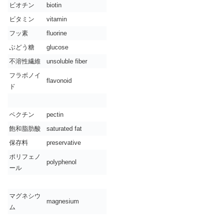
ビオチン
biotin
ビタミン
vitamin
フッ素
fluorine
ぶどう糖
glucose
不溶性繊維
unsoluble fiber
フラボノイ
flavonoid
ド
ペクチン
pectin
飽和脂肪酸
saturated fat
保存料
preservative
ポリフェノ
polyphenol
ール
マグネシウ
magnesium
ム