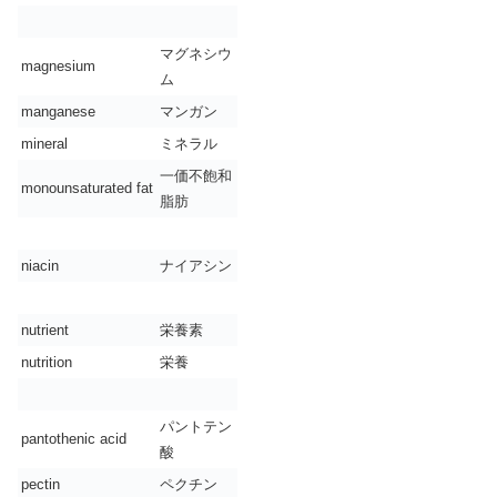
マグネシウ
magnesium
ム
manganese
マンガン
mineral
ミネラル
一価不飽和
monounsaturated fat
脂肪
niacin
ナイアシン
nutrient
栄養素
nutrition
栄養
パントテン
pantothenic acid
酸
pectin
ペクチン