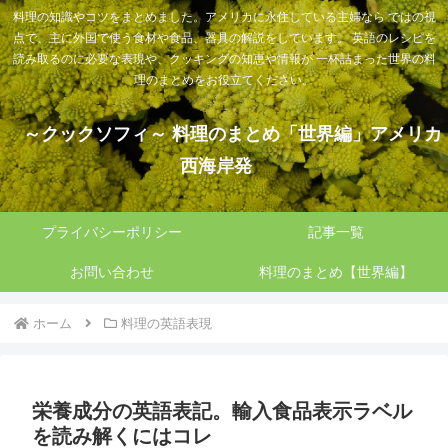
料理の知識やコツをまとめました。アメリカに永住している主婦なら ではの視
点で、主に外国で使う食材や食品、器具の解説をしています。 英語のレシピを
読み取るのに必要な表現や、クッキングの知恵や情報が 一杯詰まった世界の料
理のまとめをお役立てください。
～クックソフィ～ 料理のまとめ「世界編」アメリカ
西海岸発
プライバシーポリシー
記事一覧
お問い合わせ
料理のまとめ【世界編】
ホーム
料理の英語表現
栄養成分の英語表記。輸入食品表示ラベル
を読み解くにはコレ