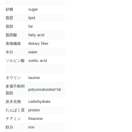
砂糖
sugar
脂質
lipid
脂肪
fat
脂肪酸
fatty acid
食物繊維
dietary fiber
水分
water
ソルビン酸
sorbic acid
タウリン
taurine
多価不飽和
polyunsaturated fat
脂肪
炭水化物
carbohydrate
たんぱく質
protein
チアミン
thiamine
鉄分
iron