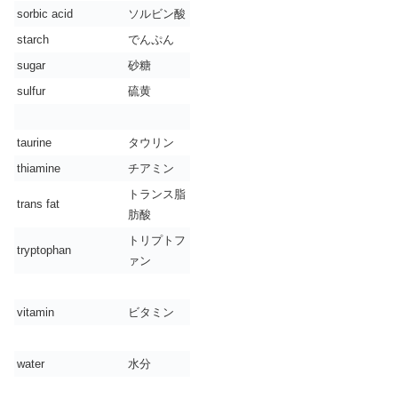
sorbic acid
ソルビン酸
starch
でんぷん
sugar
砂糖
sulfur
硫黄
taurine
タウリン
thiamine
チアミン
トランス脂
trans fat
肪酸
トリプトフ
tryptophan
ァン
vitamin
ビタミン
water
水分