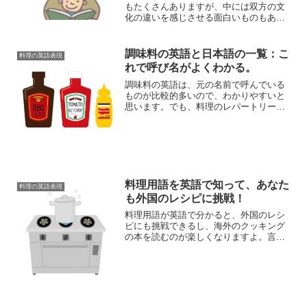
もたくさんありますが、中には双方の文
化の違いを感じさせる面白いものもあり
ます。食べ物を題材にした食のことわざ
には、英語ではどのようなものがあるの
か、テーマ別に分けて例文を挙げ、直訳
調味料の英語と日本語の一覧：こ
料理の英語表現
と解説を加えています。
れで呼び名がよくわかる。
調味料の英語は、元の名前で呼んでいる
ものが比較的多いので、わかりやすいと
思います。でも、料理のレパートリーが
増えてくると、多岐にわたって使用する
ことになるので、料理全般に必要な調味
料を、英語と日本語で表した一覧表を作
って、整理してみました。
料理用語を英語で知って、あなた
料理の英語表現
も外国のレシピに挑戦！
料理用語が英語で分かると、外国のレシ
ピにも挑戦できるし、海外のクッキング
の本を読むのが楽しくなりますよ。言葉
の学習として、調理を通してイングリッ
シュを体験したい人にも、料理用語の英
語から勉強を始めるのはおすすめです
ね。