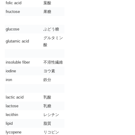
folic acid
葉酸
fructose
果糖
glucose
ぶどう糖
グルタミン
glutamic acid
酸
insoluble fiber
不溶性繊維
iodine
ヨウ素
iron
鉄分
lactic acid
乳酸
lactose
乳糖
lecithin
レシチン
lipid
脂質
lycopene
リコピン