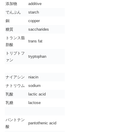
添加物
additive
でんぷん
starch
銅
copper
糖質
saccharides
トランス脂
trans fat
肪酸
トリプトフ
tryptophan
ァン
ナイアシン
niacin
ナトリウム
sodium
乳酸
lactic acid
乳糖
lactose
パントテン
pantothenic acid
酸