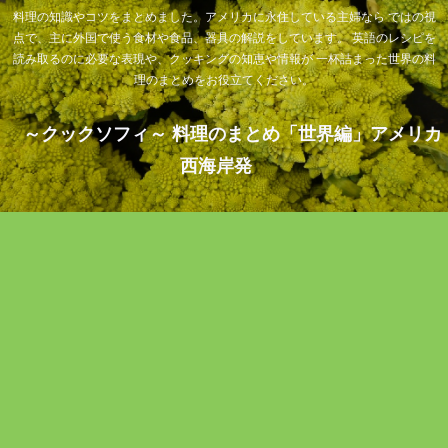
料理の知識やコツをまとめました。アメリカに永住している主婦なら ではの視
点で、主に外国で使う食材や食品、器具の解説をしています。 英語のレシピを
読み取るのに必要な表現や、クッキングの知恵や情報が 一杯詰まった世界の料
理のまとめをお役立てください。
～クックソフィ～ 料理のまとめ「世界編」アメリカ
西海岸発