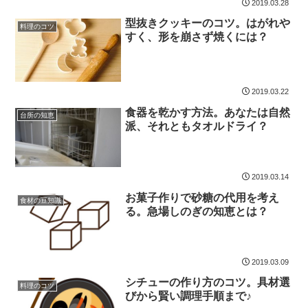
2019.03.28
型抜きクッキーのコツ。はがれや
料理のコツ
すく、形を崩さず焼くには？
2019.03.22
食器を乾かす方法。あなたは自然
台所の知恵
派、それともタオルドライ？
2019.03.14
お菓子作りで砂糖の代用を考え
食材の豆知識
る。急場しのぎの知恵とは？
2019.03.09
シチューの作り方のコツ。具材選
料理のコツ
びから賢い調理手順まで♪