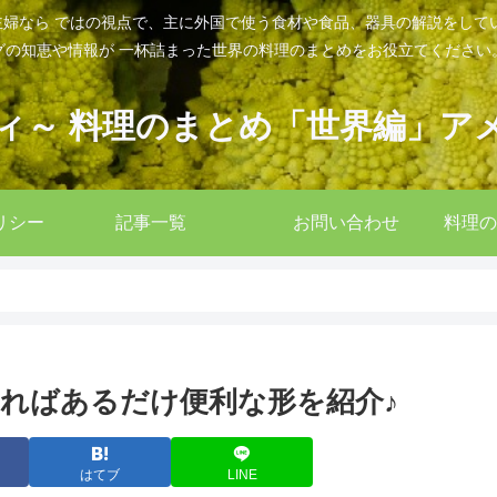
婦なら ではの視点で、主に外国で使う食材や食品、器具の解説をして
グの知恵や情報が 一杯詰まった世界の料理のまとめをお役立てください
ィ～ 料理のまとめ「世界編」ア
リシー
記事一覧
お問い合わせ
料理の
ればあるだけ便利な形を紹介♪
はてブ
LINE