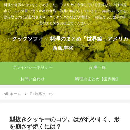
料理の知識やコツをまとめました。アメリカに永住している主婦なら ではの視
点で、主に外国で使う食材や食品、器具の解説をしています。 英語のレシピを
読み取るのに必要な表現や、クッキングの知恵や情報が 一杯詰まった世界の料
理のまとめをお役立てください。
～クックソフィ～ 料理のまとめ「世界編」アメリカ
西海岸発
プライバシーポリシー
記事一覧
お問い合わせ
料理のまとめ【世界編】
ホーム
料理のコツ
型抜きクッキーのコツ。はがれやすく、形
を崩さず焼くには？