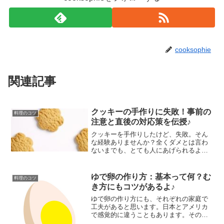
cooksophie
関連記事
クッキーの手作りに失敗！事前の
料理のコツ
注意と直後の対応策を伝授♪
クッキーを手作りしたけど、失敗。そん
な経験ありませんか？全くダメとは言わ
ないまでも、とても人にあげられるよう
な物ではない結果になることもありま
す。そんなクッキーを手作りする時の失
敗を未然に防ぎ、又多少の修正ができる
ゆで卵の作り方：基本って何？む
料理のコツ
方法も合わせて解説します。
き方にもコツがあるよ♪
ゆで卵の作り方にも、それぞれの家庭で
工夫があると思います。日本とアメリカ
で感覚的に違うこともあります。そのあ
たりにも触れながら、過去の経験も交え