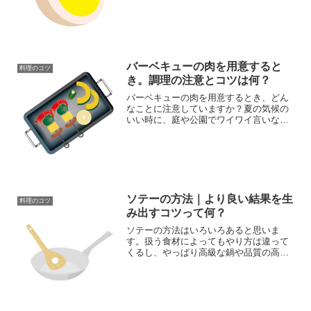
て、できるだけ失敗のない、ゆで卵の作
り方の基本から応用までを、順番に説明
していきます。
バーベキューの肉を用意すると
料理のコツ
き。調理の注意とコツは何？
バーベキューの肉を用意するとき、どん
なことに注意していますか？夏の気候の
いい時に、庭や公園でワイワイ言いなが
ら食べたり飲んだりするのはいいもので
す。ほんの少しバーベキューの肉を用意
する時の予備知識があれば、そんな集ま
りもより楽しくなります。
ソテーの方法｜より良い結果を生
料理のコツ
み出すコツって何？
ソテーの方法はいろいろあると思いま
す。扱う食材によってもやり方は違って
くるし、やっぱり高級な鍋や品質の高い
素材を使えば、それなりの結果がついて
くるはずです。でも一般家庭で普通に気
をつければより良い料理ができるソテー
の方法をまとめてみました。