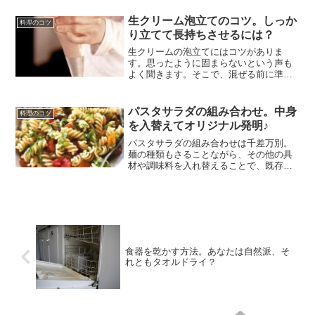
生クリーム泡立てのコツ。しっか
料理のコツ
り立てて長持ちさせるには？
生クリームの泡立てにはコツがありま
す。思ったように固まらないという声も
よく聞きます。そこで、混ぜる前に準備
することから始めて、生クリームを泡立
てるときのコツを、失敗しそうになった
時の対処法も含め、知っておくと役に立
パスタサラダの組み合わせ。中身
料理のコツ
つ情報をまとめてみました。
を入替えてオリジナル発明♪
パスタサラダの組み合わせは千差万別。
麺の種類もさることながら、その他の具
材や調味料を入れ替えることで、既存の
レシピからオリジナルバージョンも容易
になります。パスタサラダの組み合わせ
のアイデアは無限。ポットラックにも役
立つ調理例も挙げて解説。
食器を乾かす方法。あなたは自然派、そ
れともタオルドライ？