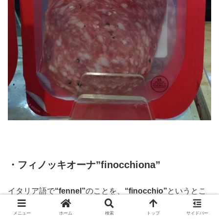
・フィノッキオーナ”finocchiona”
イタリア語で
“fennel”
のことを、
“finocchio”
というとこ
ろから来ている名前なので、豚の粗挽き肉に、通常の塩胡
メニュー
ホーム
検索
トップ
サイドバー
椒以外に、フェンネルシードを混ぜていることが特徴で