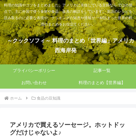
料理の知識やコツをまとめました。アメリカに永住している主婦なら ではの視
点で、主に外国で使う食材や食品、器具の解説をしています。 英語のレシピを
読み取るのに必要な表現や、クッキングの知恵や情報が 一杯詰まった世界の料
理のまとめをお役立てください。
～クックソフィ～ 料理のまとめ「世界編」アメリカ
西海岸発
プライバシーポリシー
記事一覧
お問い合わせ
料理のまとめ【世界編】
ホーム
食品の豆知識
アメリカで買えるソーセージ。ホットドッ
グだけじゃないよ♪