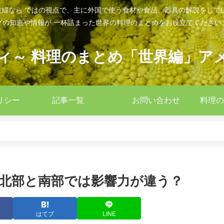
婦なら ではの視点で、主に外国で使う食材や食品、器具の解説をして
グの知恵や情報が 一杯詰まった世界の料理のまとめをお役立てください
ィ～ 料理のまとめ「世界編」ア
リシー
記事一覧
お問い合わせ
料理の
北部と南部では影響力が違う？
はてブ
LINE