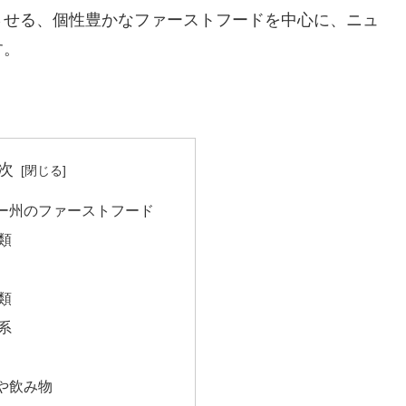
させる、個性豊かなファーストフードを中心に、ニュ
す。
次
ー州のファーストフード
類
類
系
や飲み物