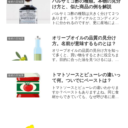
バルサミコ酢の種類。本物の見分
使い分けてください。
食材の豆知識
け方と、似た商品の例を解説
バルサミコ酢の種類は大きく分けて２つ
あります。トラディナルとコンディメン
トに分かれるのですが、更に産地による
違いもあるので、詳しく解説します。ま
た純粋なバルサミコ酢の種類以外にも、
似通った物もいろいろ存在するので、合
オリーブオイルの品質の見分け
食材の豆知識
わせて説明しています。
方。名前が意味するものとは？
オリーブオイルの品質の見分け方を知っ
て多くと、買い物をするときに役立ちま
す。目的に合った油を見つけるには、ま
ず名前の違いがどこにあるのかを知るこ
とです。オリーブオイルの品質の見分け
方で、等級の区別を知り、お料理に賢い
トマトソースとピューレの違いっ
食材の豆知識
使い方をしてくださいね。
て何。ついでにペーストは？
トマトソースとピューレの違いわかりま
すか？ペーストもありますよね。同じ食
材からできていても、なぜ呼び名に差が
あるのか。トマトソースとピューレの違
いが分かると、レシピにも応用が利いて
料理の助けになります。どこに区別があ
るのか解説していきます。