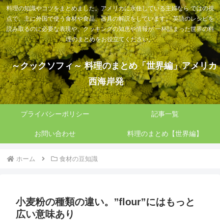
料理の知識やコツをまとめました。アメリカに永住している主婦なら ではの視
点で、主に外国で使う食材や食品、器具の解説をしています。 英語のレシピを
読み取るのに必要な表現や、クッキングの知恵や情報が 一杯詰まった世界の料
理のまとめをお役立てください。
～クックソフィ～ 料理のまとめ「世界編」アメリカ
西海岸発
プライバシーポリシー
記事一覧
お問い合わせ
料理のまとめ【世界編】
ホーム
食材の豆知識
小麦粉の種類の違い。”flour”にはもっと
広い意味あり