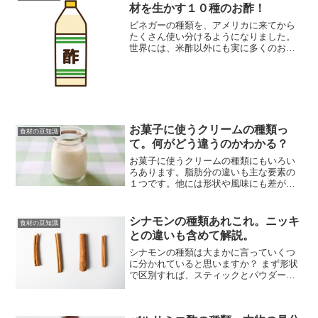
材を生かす１０種のお酢！
ビネガーの種類を、アメリカに来てから
たくさん使い分けるようになりました。
世界には、米酢以外にも実に多くのお酢
が存在します。日本では飲むタイプのも
のにも人気があるようですが、私はもっ
ぱら、お料理にいろんなビネガーの種類
を使って楽しんでいます。
お菓子に使うクリームの種類っ
食材の豆知識
て。何がどう違うのかわかる？
お菓子に使うクリームの種類にもいろい
ろあります。脂肪分の違いも主な要素の
１つです。他には形状や風味にも差があ
るので、お菓子を作ったり食べたりする
ときのクリームの種類を知って、それぞ
れの目的に合った選び方ができるように
シナモンの種類あれこれ。ニッキ
食材の豆知識
解説していきます。
との違いも含めて解説。
シナモンの種類は大まかに言っていくつ
に分かれていると思いますか？ まず形状
で区別すれば、スティックとパウダーの
違いがありますね。後は採取する木や産
地によって、名前も異なります。シナモ
ンの種類を理解して、味や香りをうまく