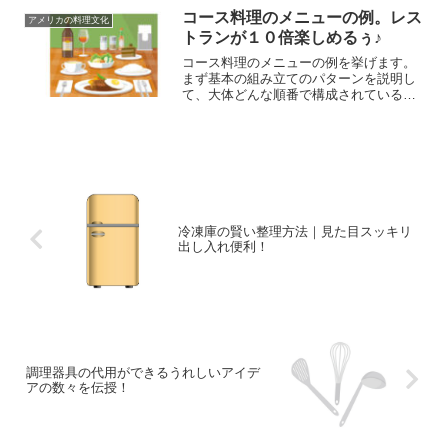
住民の食事など、モンタナ州の食べ物で
コース料理のメニューの例。レス
アメリカの料理文化
人気の品々を紹介します。
トランが１０倍楽しめるぅ♪
コース料理のメニューの例を挙げます。
まず基本の組み立てのパターンを説明し
て、大体どんな順番で構成されているの
かが分かったら、実際にアメリカのレス
トランで経験したコース料理のメニュー
の例を示して、解説を加えていきます。
頭でお腹一杯になるかも。
冷凍庫の賢い整理方法｜見た目スッキリ
出し入れ便利！
調理器具の代用ができるうれしいアイデ
アの数々を伝授！