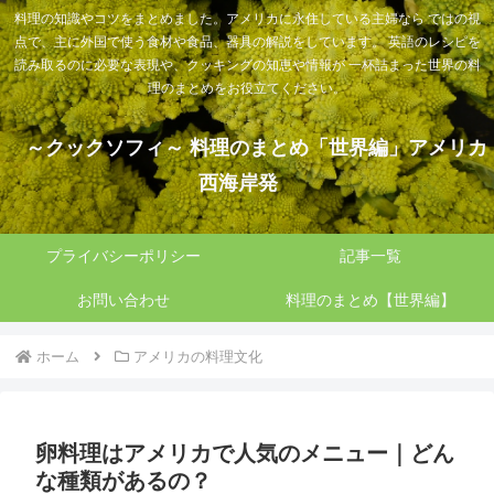
料理の知識やコツをまとめました。アメリカに永住している主婦なら ではの視
点で、主に外国で使う食材や食品、器具の解説をしています。 英語のレシピを
読み取るのに必要な表現や、クッキングの知恵や情報が 一杯詰まった世界の料
理のまとめをお役立てください。
～クックソフィ～ 料理のまとめ「世界編」アメリカ
西海岸発
プライバシーポリシー
記事一覧
お問い合わせ
料理のまとめ【世界編】
ホーム
アメリカの料理文化
卵料理はアメリカで人気のメニュー｜どん
な種類があるの？