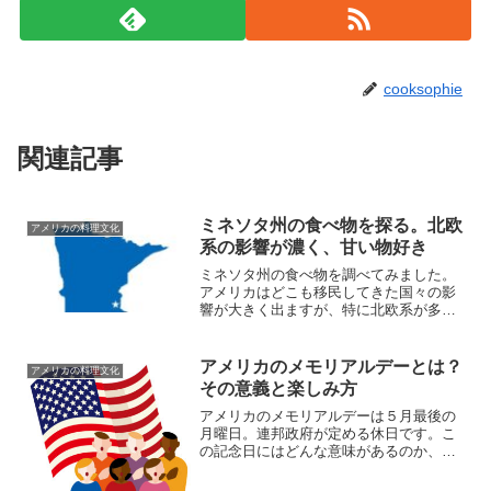
cooksophie
関連記事
ミネソタ州の食べ物を探る。北欧
アメリカの料理文化
系の影響が濃く、甘い物好き
ミネソタ州の食べ物を調べてみました。
アメリカはどこも移民してきた国々の影
響が大きく出ますが、特に北欧系が多い
ですね。でもやっぱり一番有名なのは、
スパム。湖もいくつかあるので、淡水魚
の料理も豊富。ミネソタ州の食べ物に
アメリカのメモリアルデーとは？
アメリカの料理文化
は、甘党志向も見られます♪
その意義と楽しみ方
アメリカのメモリアルデーは５月最後の
月曜日。連邦政府が定める休日です。こ
の記念日にはどんな意味があるのか、そ
してこの日を米国人はどのようにして過
ごすのかなど。アメリカのメモリアルデ