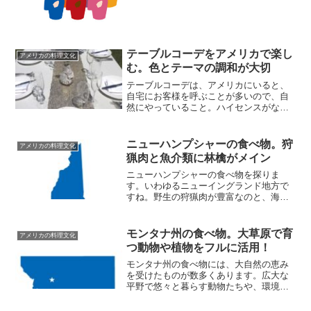
ーにまつわる話を、食生活の面からも説
明していきます。
テーブルコーデをアメリカで楽し
アメリカの料理文化
む。色とテーマの調和が大切
テーブルコーデは、アメリカにいると、
自宅にお客様を呼ぶことが多いので、自
然にやっていること。ハイセンスがなく
ても、基本、日本人のおもてなし精神が
あれば大丈夫♪テーブルコーデをアメリカ
で楽しむ時のコンセプトやアイデアを実
ニューハンプシャーの食べ物。狩
アメリカの料理文化
例を挙げて紹介します。
猟肉と魚介類に林檎がメイン
ニューハンプシャーの食べ物を探りま
す。いわゆるニューイングランド地方で
すね。野生の狩猟肉が豊富なのと、海に
面している地域では新鮮な魚介類の料理
も楽しめます。あと、ニューハンプシャ
ーの食べ物で顕著なのは林檎。特に飲み
モンタナ州の食べ物。大草原で育
アメリカの料理文化
物に幅広く使われています。
つ動物や植物をフルに活用！
モンタナ州の食べ物には、大自然の恵み
を受けたものが数多くあります。広大な
平野で悠々と暮らす動物たちや、環境破
壊のない広々とした土地で栽培される植
物を活かした料理。古くから伝わる地元