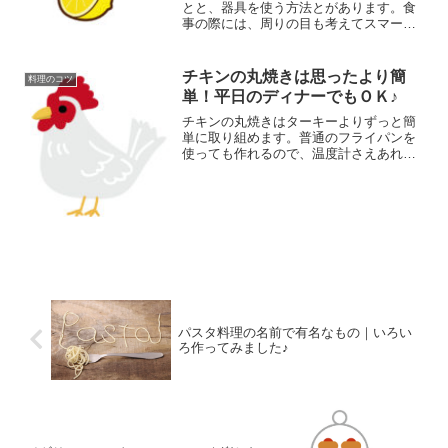
とと、器具を使う方法とがあります。食
事の際には、周りの目も考えてスマート
にいきたいですね。調理でジュースがい
るときには、各種様々なツールも活用し
て、効果的なレモンの絞り方で、最大限
チキンの丸焼きは思ったより簡
料理のコツ
に楽しみましょう。
単！平日のディナーでもＯＫ♪
チキンの丸焼きはターキーよりずっと簡
単に取り組めます。普通のフライパンを
使っても作れるので、温度計さえあれ
ば、特に準備するものもありません。選
び方から焼き上がったあとの切り分け方
まで、チキンの丸焼きの手順とポイント
をを説明していきます。
パスタ料理の名前で有名なもの｜いろい
ろ作ってみました♪