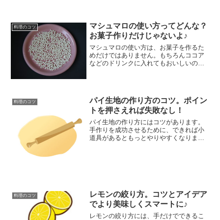
るように説明します。
マシュマロの使い方ってどんな？
料理のコツ
お菓子作りだけじゃないよ♪
マシュマロの使い方は、お菓子を作るた
めだけではありません。もちろんココア
などのドリンクに入れてもおいしいので
すが、アメリカで人気のキャセロール・
ディッシュもあります。マシュマロの使
い方を知って、これからのお料理に生か
してください。
パイ生地の作り方のコツ。ポイン
料理のコツ
トを押さえれば失敗なし！
パイ生地の作り方にはコツがあります。
手作りを成功させるために、できれば小
道具があるともっとやりやすくなります
が、なくてもできるアイデアや、のばし
方の注意も説明します。パイ生地の作り
方のコツを知って、パリッとした焼き上
がりを楽しんでください。
レモンの絞り方。コツとアイデア
料理のコツ
でより美味しくスマートに♪
レモンの絞り方には、手だけでできるこ