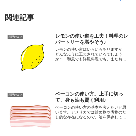
関連記事
レモンの使い道を工夫！料理のレ
料理のコツ
パートリーを増やそう♪
レモンの使い道はいろいろありますが、
どんなふうに工夫されているでしょう
か？ 和風でも洋風料理でも、またお菓
子作りにも大活躍の檸檬。皮も実も十分
に活用したいですね。そんなレモンの使
い道をいくつか挙げてみたので、参考に
してみてください。
ベーコンの使い方。上手に切っ
料理のコツ
て、身も油も賢く利用♪
ベーコンの使い方の基本を考えたいと思
います。アメリカでは炒め物や煮物のだ
し的な存在になるので、油を保存して料
理に使うこともあるぐらいです。このペ
ージでは、ほんの少しのコツで、ベーコ
ンの使い方を工夫して、上手に付き合え