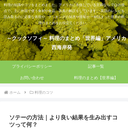
料理の知識やコツをまとめました。アメリカに永住している主婦なら ではの視
点で、主に外国で使う食材や食品、器具の解説をしています。 英語のレシピを
読み取るのに必要な表現や、クッキングの知恵や情報が 一杯詰まった世界の料
理のまとめをお役立てください。
～クックソフィ～ 料理のまとめ「世界編」アメリカ
西海岸発
プライバシーポリシー
記事一覧
お問い合わせ
料理のまとめ【世界編】
ホーム
料理のコツ
ソテーの方法｜より良い結果を生み出すコ
ツって何？