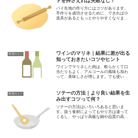
トを押さえれば失敗なし！
パイ生地の作り方にはコツがあります。
手作りを成功させるために、できれば小
道具があるともっとやりやすくなります
が、なくてもできるアイデアや、のばし
方の注意も説明します。パイ生地の作り
方のコツを知って、パリッとした焼き上
がりを楽しんでください。
ワインのマリネ｜結果に差が出る
料理のコツ
知っておきたいコツやヒント
ワインでマリネした肉は、軟らかくて口
当たりもよく、アルコールの風味も加わ
って、美味しさが増します。でも使い方
を間違うと、せっかくの素材の良さを損
なう場合もあるので注意が必要です。そ
こでワインのマリネに関する豆知識をま
ソテーの方法｜より良い結果を生
料理のコツ
とめてみました。
み出すコツって何？
ソテーの方法はいろいろあると思いま
す。扱う食材によってもやり方は違って
くるし、やっぱり高級な鍋や品質の高い
素材を使えば、それなりの結果がついて
くるはずです。でも一般家庭で普通に気
をつければより良い料理ができるソテー
の方法をまとめてみました。