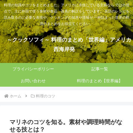
料理の知識やコツをまとめました。アメリカに永住している主婦なら ではの視
点で、主に外国で使う食材や食品、器具の解説をしています。 英語のレシピを
読み取るのに必要な表現や、クッキングの知恵や情報が 一杯詰まった世界の料
理のまとめをお役立てください。
～クックソフィ～ 料理のまとめ「世界編」アメリカ
西海岸発
プライバシーポリシー
記事一覧
お問い合わせ
料理のまとめ【世界編】
ホーム
料理のコツ
マリネのコツを知る。素材や調理時間がな
せる技とは？