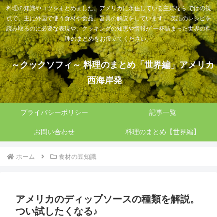
料理の知識やコツをまとめました。アメリカに永住している主婦なら ではの視
点で、主に外国で使う食材や食品、器具の解説をしています。 英語のレシピを
読み取るのに必要な表現や、クッキングの知恵や情報が 一杯詰まった世界の料
理のまとめをお役立てください。
～クックソフィ～ 料理のまとめ「世界編」アメリカ
西海岸発
プライバシーポリシー
記事一覧
お問い合わせ
料理のまとめ【世界編】
ホーム
食材の豆知識
アメリカのディップソースの種類を解説。
つい試したくなる♪