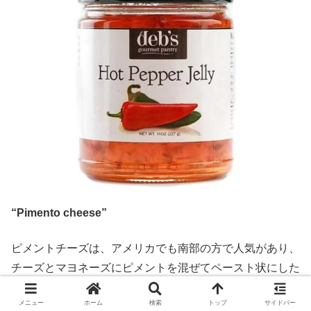
“Pimento cheese”
ピメントチーズは、アメリカでも南部の方で人気があり、
チーズとマヨネーズにピメントを混ぜてペースト状にした
ものです。クラッカーの上に載せたり、セロリの溝に埋め
メニュー
ホーム
検索
トップ
サイドバー
たりしたアペタイザーでもよく見かけます。